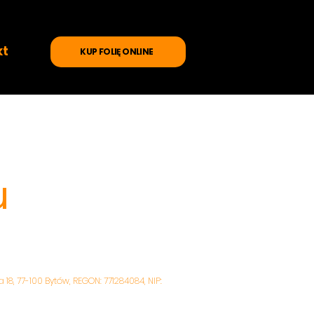
kt
KUP FOLIĘ ONLINE
u
 18, 77-100 Bytów, REGON: 771284084, NIP: