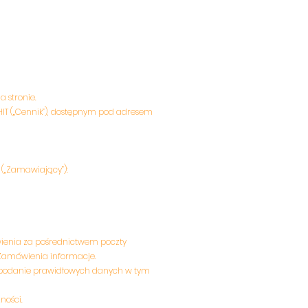
 stronie.
IT („Cennik”), dostępnym pod adresem
 („Zamawiający”):
ienia za pośrednictwem poczty
 Zamówienia informacje.
z podanie prawidłowych danych w tym
ności.