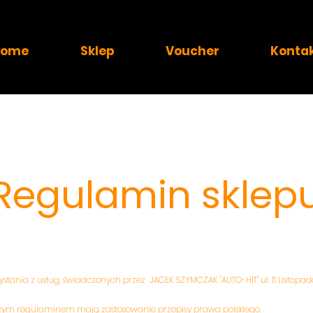
Home
Sklep
Voucher
Konta
Regulamin sklep
stania z usług, świadczonych przez JACEK SZYMCZAK "AUTO-HIT" ul. 11 Listopada
zym regulaminem mają zastosowanie przepisy prawa polskiego.