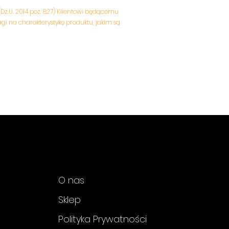
 (Dz.U. 2014 poz. 827) Klientowi będącemu
 na charakterystykę produktu, jakim są
O nas
Sklep
Polityka Prywatności