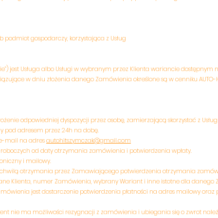
b podmiot gospodarczy, korzystająca z Usług
 jest Usługa albo Usługi w wybranym przez Klienta wariancie dostępnym na
ązujące w dniu złożenia danego Zamówienia określone są w cenniku AUTO-H
żenie odpowiedniej dyspozycji przez osobę, zamierzającą skorzystać z Usług
ny pod adresem przez 24h na dobę.
e-mail na adres
autohitszymczak@gmail.com
roboczych od daty otrzymania zamówienia i potwierdzenia wpłaty.
foniczny i mailowy.
z chwilą otrzymania przez Zamawiającego potwierdzenia otrzymania zamów
 dane Klienta, numer Zamówienia, wybrany Wariant i inne istotne dla danego
amówienia jest dostarczenie potwierdzenia płatności na adres mailowy ora
ient nie ma możliwości rezygnacji z zamówienia i ubiegania się o zwrot należ