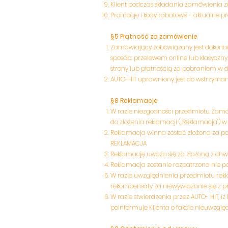
Klient podczas składania zamówienia 
Promocje i kody rabatowe - aktualne p
§5 Płatność za zamówienie
Zamawiający zobowiązany jest dokonać
sposób: przelewem online lub klasyc
strony lub płatnością za pobraniem w 
AUTO-HIT uprawniony jest do wstrzyman
§8 Reklamacje
W razie niezgodności przedmiotu Zamów
do złożenia reklamacji („Reklamacja") 
Reklamacja winna zostać złożona za p
REKLAMACJA
Reklamację uważa się za złożoną z chwi
Reklamacja zostanie rozpatrzona nie pó
W razie uwzględnienia przedmiotu rek
rekompensaty za niewywiązanie się z 
W razie stwierdzenia przez AUTO- HIT,
poinformuje Klienta o fakcie nieuwzglę