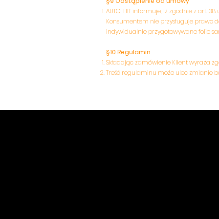
§9 Odstąpienie od umowy
AUTO-HIT informuje, iż zgodnie z art. 38
Konsumentem nie przysługuje prawo do 
indywidualnie przygotowywane folie 
​§10 Regulamin
Składając zamówienie Klient wyraża zg
Treść regulaminu może ulec zmianie b