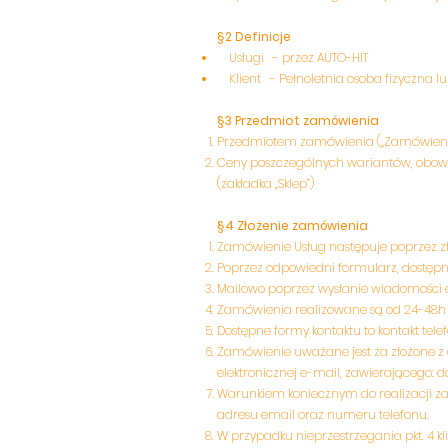
§2 Definicje
Usługi - przez AUTO-HIT
Klient - Pełnoletnia osoba fizyczna lu
§3 Przedmiot zamówienia
Przedmiotem zamówienia („Zamówienie”)
Ceny poszczególnych wariantów, obowi
(zakładka „Sklep”)
§4 Złożenie zamówienia
Zamówienie Usług następuje poprzez zło
Poprzez odpowiedni formularz, dostęp
Mailowo poprzez wysłanie wiadomości 
Zamówienia realizowane są od 24-48h 
Dostępne formy kontaktu to kontakt tele
Zamówienie uważane jest za złożone 
elektronicznej e-mail, zawierającego:
Warunkiem koniecznym do realizacji z
adresu email oraz numeru telefonu.
W przypadku nieprzestrzegania pkt. 4 kl