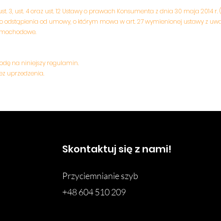
 ust. 3, ust. 4 oraz ust. 12 Ustawy o prawach Konsumenta z dnia 30 maja 2014 r.
odstąpienia od umowy, o którym mowa w art. 27 wymienionej ustawy z uwagi
samochodowe.
odę na niniejszy regulamin.
ez uprzedzenia.
Skontaktuj się z nami!
Przyciemnianie szyb
+48 604 510 209