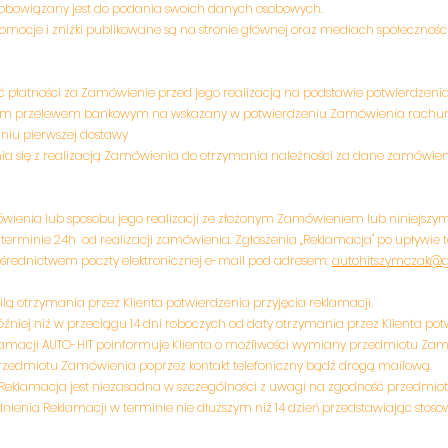
zobowiązany jest do podania swoich danych osobowych.
romocje i zniżki publikowane są na stronie głównej oraz mediach społeczno
 płatności za Zamówienie przed jego realizacją na podstawie potwierdzeni
znym przelewem bankowym na wskazany w potwierdzeniu Zamówienia rachun
dniu pierwszej dostawy
ia się z realizacją Zamówienia do otrzymania należności za dane zamówieni
ienia lub sposobu jego realizacji ze złożonym Zamówieniem lub niniejszym
w terminie 24h od realizacji zamówienia. Zgłoszenia „Reklamacja" po upływi
ośrednictwem poczty elektronicznej e-mail pod adresem:
autohitszymczak@
lą otrzymania przez Klienta potwierdzenia przyjęcia reklamacji.
źniej niż w przeciągu 14 dni roboczych od daty otrzymania przez Klienta potw
lamacji AUTO-HIT poinformuje Klienta o możliwości wymiany przedmiotu Z
przedmiotu Zamówienia poprzez kontakt telefoniczny bądź drogą mailową.
 iż Reklamacja jest niezasadna w szczególności z uwagi na zgodność przedmi
dnienia Reklamacji w terminie nie dłuższym niż 14 dzień przedstawiając stos