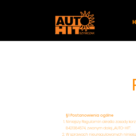
§1 Postanowienia ogólne
Niniejszy Regulamin określa zasady korzy
8421384574, zwanym dalej „AUTO-HIT”.
W sprawach nieuregulowanych niniejs