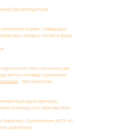
ściowych @autohitszymczak
a zamówienia w jeden z następujący
ek bankowy dostępny również w stopce
e.​
 regulaminem, Klient uprawniony jest
e tego terminu nie będą rozpatrywane.
gmail.com
- tytuł wiadomości
ierdzenia przyjęcia reklamacji.
amówienia danego dnia roboczego bądź
otu Reklamacji z Zamówieniem, AUTO- HIT
owne uzasadnienie.