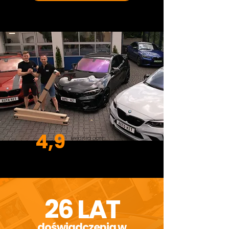
4,9
średnia ocen
na ponad 500 opinii
26 LAT
doświadczenia w