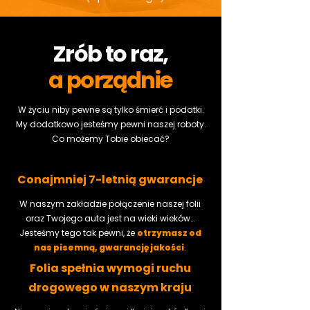
Zrób to raz,
a porządnie
W życiu niby pewne są tylko śmierć i podatki.
My dodatkowo jesteśmy pewni naszej roboty.
Co możemy Tobie obiecać?
Conajmniej 7-letnią gwarancje
W naszym zakładzie połączenie naszej folii
oraz Twojego auta jest na wieki wieków…
Jesteśmy tego tak pewni, że
otrzymasz od
nas pisemną, gwarancję jakości
.
Folia spełnia wymogi ruchu
drogowego
w naszym kraju