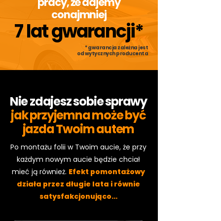
pracy, że dajemy
z
a
conajmniej
1
7 lat gwarancji*
M
e
t
r
* gwarancja zależna jest
od wytycznych producenta
k
w
a
d
r
a
Nie zdajesz sobie sprawy
t
o
jak przyjemna może być
w
y
jazda Twoim autem
Po montażu folii w Twoim aucie, że przy
każdym nowym aucie będzie chciał
mieć ją również.
Efekt pomontażowy
działa przez długie lata i równie
satysfakcjonująco…