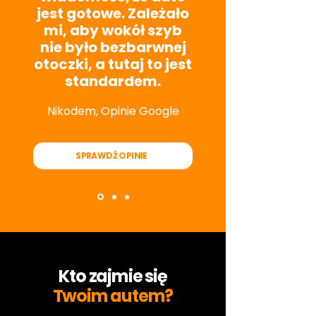
jest gotowe. Zależało
mi, aby wokół szyb
nie było bezbarwnej
otoczki, a tutaj to jest
standardem.
Nikodem, Opinie Google
SPRAWDŹ OPINIE
Kto zajmie się
Twoim autem?