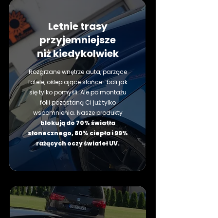
Letnie trasy
przyjemniejsze
niż kiedykolwiek
Rozgrzane wnętrze auta, parzące
fotele, oślepiające słońce… boli jak
się tylko pomyśli. Ale po montażu
folii pozostaną Ci już tylko
wspomnienia. Nasze produkty
blokują do 70% światła
słonecznego, 80% ciepła i 99%
rażących oczy świateł UV.