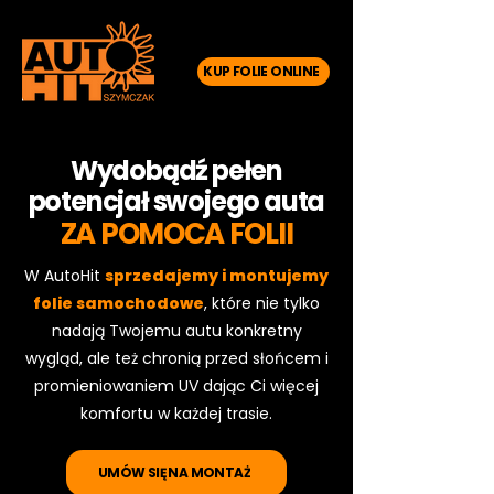
KUP FOLIE ONLINE
Wydobądź pełen
potencjał swojego auta
ZA POMOCA FOLII
W AutoHit
sprzedajemy i montujemy
folie samochodowe
, które nie tylko
nadają Twojemu autu konkretny
wygląd, ale też chronią przed słońcem i
promieniowaniem UV dając Ci więcej
komfortu w każdej trasie.
UMÓW SIĘ NA MONTAŻ