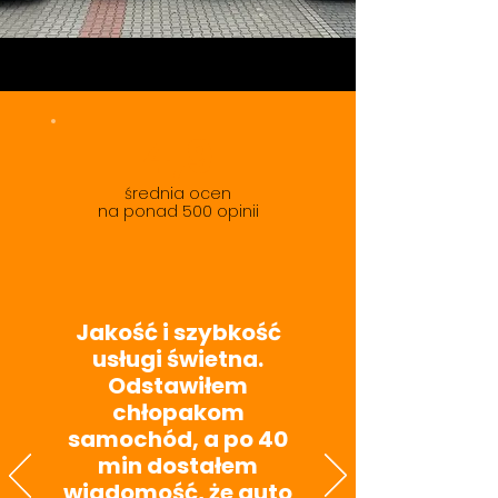
4,9
średnia ocen
na ponad 500 opinii
Jakość i szybkość
usługi świetna.
Odstawiłem
chłopakom
samochód, a po 40
min dostałem
wiadomość, że auto