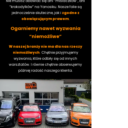
Nie musisz obawiać się ani “misiaczków”, ani
“krokodylków” na Yanosiku. Nasze folie są
jednocześnie skuteczne, jak i
zgodne z
obowiązującym prawem
.
Ogarniemy nawet wyzwania
“niemożliwe”
W naszej branży nie ma dla nas rzeczy
niemożliwych
.
Chętnie przyjmujemy
wyzwania, które odbiły się od innych
warsztatów. I równie chętnie obserwujemy
później radość naszego klienta.